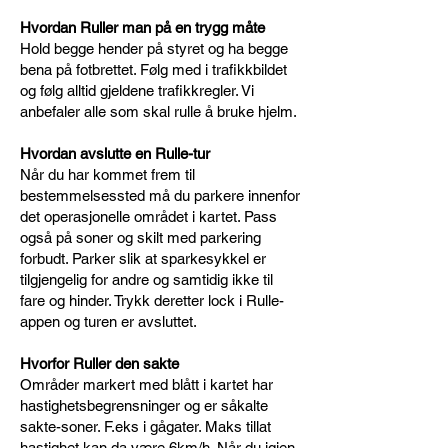
Hvordan Ruller man på en trygg måte
Hold begge hender på styret og ha begge
bena på fotbrettet. Følg med i trafikkbildet
og følg alltid gjeldene trafikkregler. Vi
anbefaler alle som skal rulle å bruke hjelm.
Hvordan avslutte en Rulle-tur
Når du har kommet frem til
bestemmelsessted må du parkere innenfor
det operasjonelle området i kartet. Pass
også på soner og skilt med parkering
forbudt. Parker slik at sparkesykkel er
tilgjengelig for andre og samtidig ikke til
fare og hinder. Trykk deretter lock i Rulle-
appen og turen er avsluttet.
Hvorfor Ruller den sakte
Områder markert med blått i kartet har
hastighetsbegrensninger og er såkalte
sakte-soner. F.eks i gågater. Maks tillat
hastighet kan da være 6km/h. Når du igjen